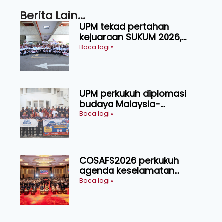
Berita Lain...
UPM tekad pertahan
kejuaraan SUKUM 2026,
sasar 16 pingat emas
Baca lagi »
UPM perkukuh diplomasi
budaya Malaysia-
Indonesia melalui Narasi
Baca lagi »
Nusantara
COSAFS2026 perkukuh
agenda keselamatan
makanan, AgriHub pacu
Baca lagi »
transformasi pertanian
Sarawak