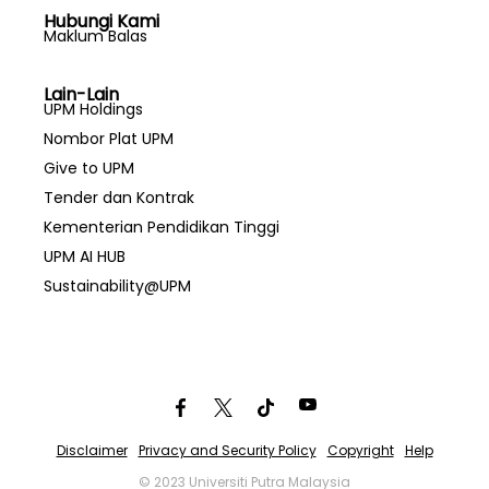
Hubungi Kami
Maklum Balas
Lain-Lain
UPM Holdings
Nombor Plat UPM
Give to UPM
Tender dan Kontrak
Kementerian Pendidikan Tinggi
UPM AI HUB
Sustainability@UPM
Disclaimer
Privacy and Security Policy
Copyright
Help
© 2023 Universiti Putra Malaysia