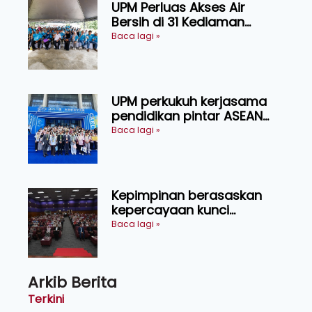
UPM Perluas Akses Air
Bersih di 31 Kediaman
Orang Asli Tasik Chini
Baca lagi »
UPM perkukuh kerjasama
pendidikan pintar ASEAN
menerusi lawatan rasmi ke
Baca lagi »
China
Kepimpinan berasaskan
kepercayaan kunci
kecemerlangan institusi -
Baca lagi »
Naib Canselor UPM
Arkib Berita
Terkini