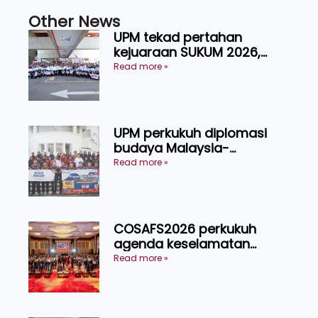
Other News
UPM tekad pertahan
kejuaraan SUKUM 2026,
sasar 16 pingat emas
Read more »
UPM perkukuh diplomasi
budaya Malaysia-
Indonesia melalui Narasi
Read more »
Nusantara
COSAFS2026 perkukuh
agenda keselamatan
makanan, AgriHub pacu
Read more »
transformasi pertanian
Sarawak