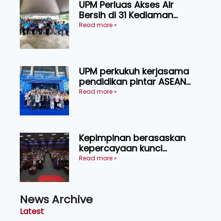
UPM Perluas Akses Air
Bersih di 31 Kediaman
Orang Asli Tasik Chini
Read more »
UPM perkukuh kerjasama
pendidikan pintar ASEAN
menerusi lawatan rasmi ke
Read more »
China
Kepimpinan berasaskan
kepercayaan kunci
kecemerlangan institusi -
Read more »
Naib Canselor UPM
News Archive
Latest