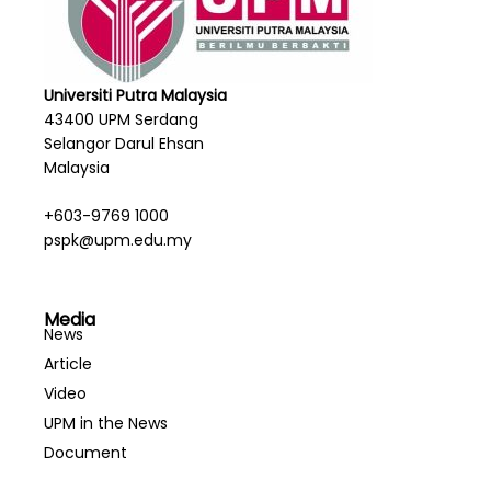
Universiti Putra Malaysia
43400 UPM Serdang
Selangor Darul Ehsan
Malaysia
+603-9769 1000
pspk@upm.edu.my
Media
News
Article
Video
UPM in the News
Document