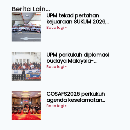
Berita Lain...
UPM tekad pertahan
kejuaraan SUKUM 2026,
sasar 16 pingat emas
Baca lagi »
UPM perkukuh diplomasi
budaya Malaysia-
Indonesia melalui Narasi
Baca lagi »
Nusantara
COSAFS2026 perkukuh
agenda keselamatan
makanan, AgriHub pacu
Baca lagi »
transformasi pertanian
Sarawak