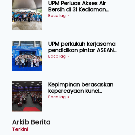
UPM Perluas Akses Air
Bersih di 31 Kediaman
Orang Asli Tasik Chini
Baca lagi »
UPM perkukuh kerjasama
pendidikan pintar ASEAN
menerusi lawatan rasmi ke
Baca lagi »
China
Kepimpinan berasaskan
kepercayaan kunci
kecemerlangan institusi -
Baca lagi »
Naib Canselor UPM
Arkib Berita
Terkini