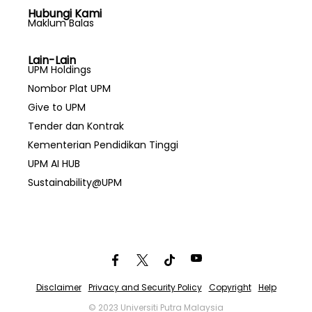
Hubungi Kami
Maklum Balas
Lain-Lain
UPM Holdings
Nombor Plat UPM
Give to UPM
Tender dan Kontrak
Kementerian Pendidikan Tinggi
UPM AI HUB
Sustainability@UPM
Disclaimer
Privacy and Security Policy
Copyright
Help
© 2023 Universiti Putra Malaysia