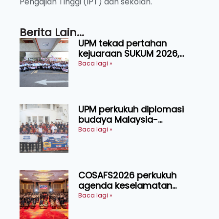
Pengajian Tinggi (IPT) dan sekolah.
Berita Lain...
UPM tekad pertahan
kejuaraan SUKUM 2026,
sasar 16 pingat emas
Baca lagi »
UPM perkukuh diplomasi
budaya Malaysia-
Indonesia melalui Narasi
Baca lagi »
Nusantara
COSAFS2026 perkukuh
agenda keselamatan
makanan, AgriHub pacu
Baca lagi »
transformasi pertanian
Sarawak