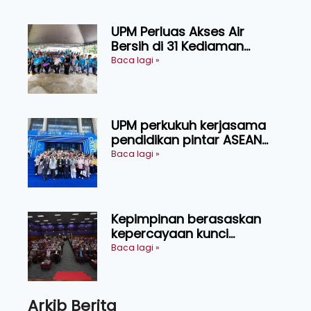
UPM Perluas Akses Air
Bersih di 31 Kediaman
Orang Asli Tasik Chini
Baca lagi »
UPM perkukuh kerjasama
pendidikan pintar ASEAN
menerusi lawatan rasmi ke
Baca lagi »
China
Kepimpinan berasaskan
kepercayaan kunci
kecemerlangan institusi -
Baca lagi »
Naib Canselor UPM
Arkib Berita