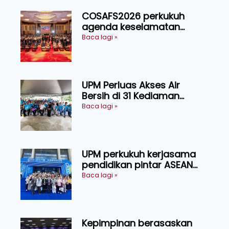
COSAFS2026 perkukuh
agenda keselamatan
makanan, AgriHub pacu
Baca lagi »
transformasi pertanian
Sarawak
UPM Perluas Akses Air
Bersih di 31 Kediaman
Orang Asli Tasik Chini
Baca lagi »
UPM perkukuh kerjasama
pendidikan pintar ASEAN
menerusi lawatan rasmi ke
Baca lagi »
China
Kepimpinan berasaskan