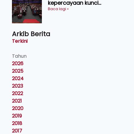
kepercayaan kunci
kecemerlangan institusi -
Baca lagi »
Naib Canselor UPM
Arkib Berita
Terkini
Tahun
2026
2025
2024
2023
2022
2021
2020
2019
2018
2017