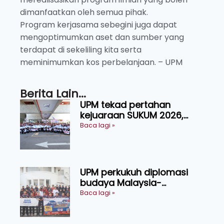
dimanfaatkan oleh semua pihak.
Program kerjasama sebegini juga dapat
mengoptimumkan aset dan sumber yang
terdapat di sekeliling kita serta
meminimumkan kos perbelanjaan. – UPM
Berita Lain...
UPM tekad pertahan
kejuaraan SUKUM 2026,
sasar 16 pingat emas
Baca lagi »
UPM perkukuh diplomasi
budaya Malaysia-
Indonesia melalui Narasi
Baca lagi »
Nusantara