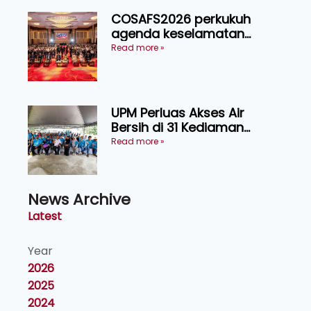
COSAFS2026 perkukuh
agenda keselamatan
makanan, AgriHub pacu
Read more »
transformasi pertanian
Sarawak
UPM Perluas Akses Air
Bersih di 31 Kediaman
Orang Asli Tasik Chini
Read more »
News Archive
Latest
Year
2026
2025
2024