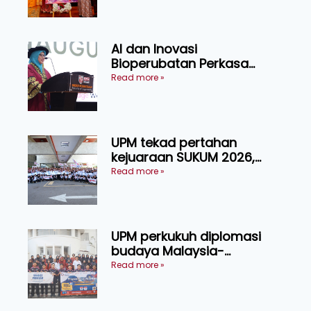
AI dan Inovasi
Bioperubatan Perkasa
Pengesanan Awal Penyakit,
Read more »
Tingkat Kesejahteraan
Manusia
UPM tekad pertahan
kejuaraan SUKUM 2026,
sasar 16 pingat emas
Read more »
UPM perkukuh diplomasi
budaya Malaysia-
Indonesia melalui Narasi
Read more »
Nusantara