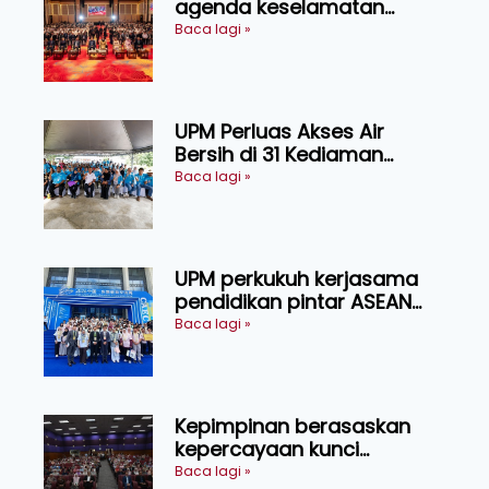
agenda keselamatan
makanan, AgriHub pacu
Baca lagi »
transformasi pertanian
Sarawak
UPM Perluas Akses Air
Bersih di 31 Kediaman
Orang Asli Tasik Chini
Baca lagi »
UPM perkukuh kerjasama
pendidikan pintar ASEAN
menerusi lawatan rasmi ke
Baca lagi »
China
Kepimpinan berasaskan
kepercayaan kunci
kecemerlangan institusi -
Baca lagi »