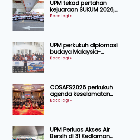
UPM tekad pertahan
kejuaraan SUKUM 2026,
sasar 16 pingat emas
Baca lagi »
UPM perkukuh diplomasi
budaya Malaysia-
Indonesia melalui Narasi
Baca lagi »
Nusantara
COSAFS2026 perkukuh
agenda keselamatan
makanan, AgriHub pacu
Baca lagi »
transformasi pertanian
Sarawak
UPM Perluas Akses Air
Bersih di 31 Kediaman