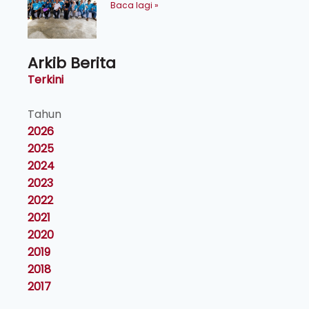
Orang Asli Tasik Chini
Baca lagi »
Arkib Berita
Terkini
Tahun
2026
2025
2024
2023
2022
2021
2020
2019
2018
2017