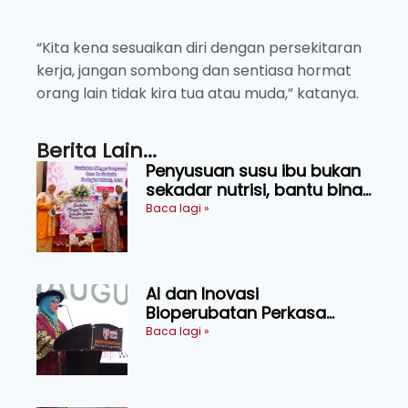
“Kita kena sesuaikan diri dengan persekitaran
kerja, jangan sombong dan sentiasa hormat
orang lain tidak kira tua atau muda,” katanya.
Berita Lain...
Penyusuan susu ibu bukan
sekadar nutrisi, bantu bina
generasi lebih sihat
Baca lagi »
AI dan Inovasi
Bioperubatan Perkasa
Pengesanan Awal Penyakit,
Baca lagi »
Tingkat Kesejahteraan
Manusia