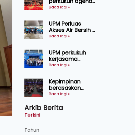
perkukuh agenda
keselamatan
Baca lagi »
makanan,
AgriHub pacu
UPM Perluas
transformasi
Akses Air Bersih di
pertanian
31 Kediaman
Baca lagi »
Sarawak
Orang Asli Tasik
Chini
UPM perkukuh
kerjasama
pendidikan pintar
Baca lagi »
ASEAN menerusi
lawatan rasmi ke
Kepimpinan
China
berasaskan
kepercayaan
Baca lagi »
kunci
Arkib Berita
kecemerlangan
institusi - Naib
Terkini
Canselor UPM
Tahun