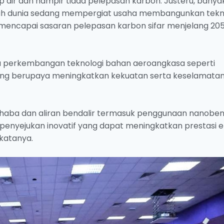
air dan hampir tiada pelepasan karbon. Justeru, banya
ruh dunia sedang mempergiat usaha membangunkan tekn
encapai sasaran pelepasan karbon sifar menjelang 205
ta perkembangan teknologi bahan aeroangkasa seperti
yang berupaya meningkatkan kekuatan serta keselamata
haba dan aliran bendalir termasuk penggunaan nanobend
 penyejukan inovatif yang dapat meningkatkan prestasi e
katanya.