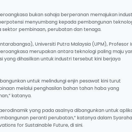
aeroangkasa bukan sahaja berperanan memajukan indust
 berpotensi menyumbang kepada pembangunan teknolog
ektor pembinaan, perubatan dan tenaga.
arabangsa), Universiti Putra Malaysia (UPM), Profesor Ir
 aeroangkasa merupakan antara teknologi paling maju ya
yang dihasilkan untuk industri tersebut kini berjaya
bangunkan untuk melindungi enjin pesawat kini turut
binaan melalui penghasilan bahan tahan haba yang
an,” katanya.
an aerodinamik yang pada asalnya dibangunkan untuk aplik
embangunan peranti perubatan,” katanya dalam Syarah
tions for Sustainable Future, di sini.