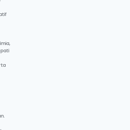
tif
imia,
pati
rta
n.