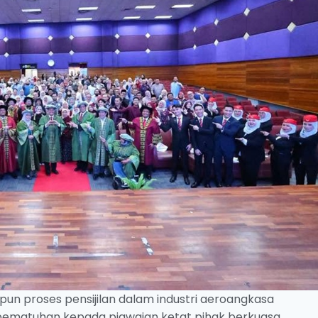
upun proses pensijilan dalam industri aeroangkasa
ematuhan kepada piawaian ketat pihak berkuasa