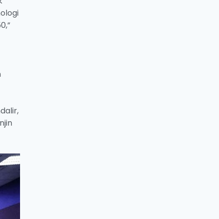
k
ologi
0,”
n
alir,
njin