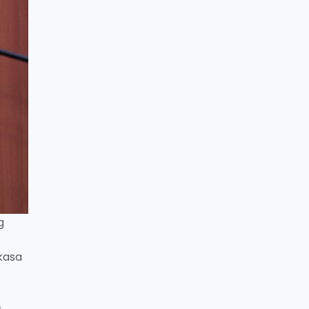
g
kasa
s