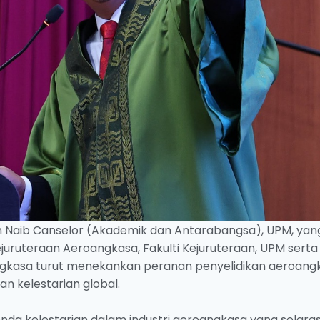
balan Naib Canselor (Akademik dan Antarabangsa), UPM, yan
uruteraan Aeroangkasa, Fakulti Kejuruteraan, UPM serta
ngkasa turut menekankan peranan penyelidikan aeroang
n kelestarian global.
da kelestarian dalam industri aeroangkasa yang selara