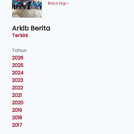
Orang Asli Tasik Chini
Baca lagi »
Arkib Berita
Terkini
Tahun
2026
2025
2024
2023
2022
2021
2020
2019
2018
2017