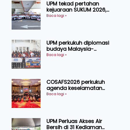
UPM tekad pertahan
kejuaraan SUKUM 2026,
sasar 16 pingat emas
Baca lagi »
UPM perkukuh diplomasi
budaya Malaysia-
Indonesia melalui Narasi
Baca lagi »
Nusantara
COSAFS2026 perkukuh
agenda keselamatan
makanan, AgriHub pacu
Baca lagi »
transformasi pertanian
Sarawak
UPM Perluas Akses Air
Bersih di 31 Kediaman