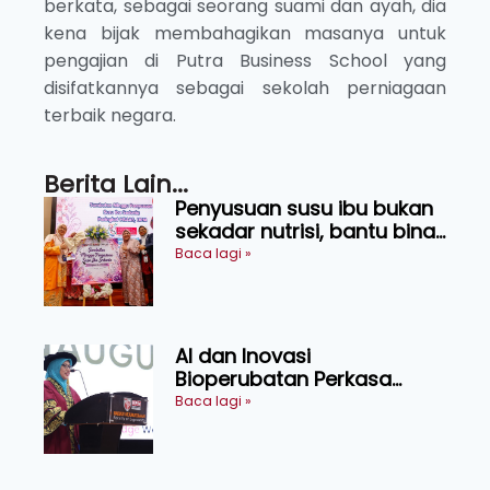
berkata, sebagai seorang suami dan ayah, dia
kena bijak membahagikan masanya untuk
pengajian di Putra Business School yang
disifatkannya sebagai sekolah perniagaan
terbaik negara.
Berita Lain...
Penyusuan susu ibu bukan
sekadar nutrisi, bantu bina
generasi lebih sihat
Baca lagi »
AI dan Inovasi
Bioperubatan Perkasa
Pengesanan Awal Penyakit,
Baca lagi »
Tingkat Kesejahteraan
Manusia