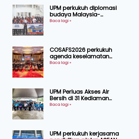
UPM perkukuh diplomasi
budaya Malaysia-
Indonesia melalui Narasi
Baca lagi »
Nusantara
COSAFS2026 perkukuh
agenda keselamatan
makanan, AgriHub pacu
Baca lagi »
transformasi pertanian
Sarawak
UPM Perluas Akses Air
Bersih di 31 Kediaman
Orang Asli Tasik Chini
Baca lagi »
UPM perkukuh kerjasama