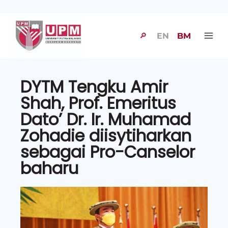
🔎
EN
BM
DYTM Tengku Amir
Shah, Prof. Emeritus
Dato’ Dr. Ir. Muhamad
Zohadie diisytiharkan
sebagai Pro-Canselor
baharu