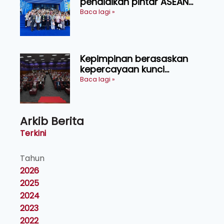
pendidikan pintar ASEAN
menerusi lawatan rasmi ke
Baca lagi »
China
Kepimpinan berasaskan
kepercayaan kunci
kecemerlangan institusi -
Baca lagi »
Naib Canselor UPM
Arkib Berita
Terkini
Tahun
2026
2025
2024
2023
2022