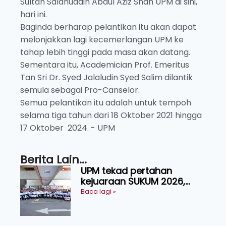
Sultan Salahuddin Abdul Aziz Shah UPM di sini,
hari ini.
Baginda berharap pelantikan itu akan dapat
melonjakkan lagi kecemerlangan UPM ke
tahap lebih tinggi pada masa akan datang.
Sementara itu, Academician Prof. Emeritus
Tan Sri Dr. Syed Jalaludin Syed Salim dilantik
semula sebagai Pro-Canselor.
Semua pelantikan itu adalah untuk tempoh
selama tiga tahun dari 18 Oktober 2021 hingga
17 Oktober 2024. - UPM
Berita Lain...
UPM tekad pertahan
kejuaraan SUKUM 2026,
sasar 16 pingat emas
Baca lagi »