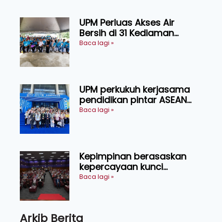
UPM Perluas Akses Air
Bersih di 31 Kediaman
Orang Asli Tasik Chini
Baca lagi »
UPM perkukuh kerjasama
pendidikan pintar ASEAN
menerusi lawatan rasmi ke
Baca lagi »
China
Kepimpinan berasaskan
kepercayaan kunci
kecemerlangan institusi -
Baca lagi »
Naib Canselor UPM
Arkib Berita