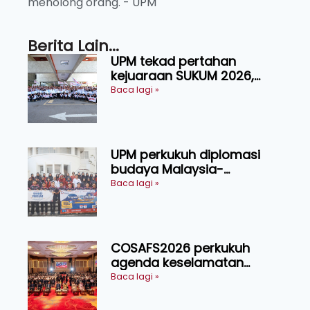
menolong orang. - UPM
Berita Lain...
UPM tekad pertahan
kejuaraan SUKUM 2026,
sasar 16 pingat emas
Baca lagi »
UPM perkukuh diplomasi
budaya Malaysia-
Indonesia melalui Narasi
Baca lagi »
Nusantara
COSAFS2026 perkukuh
agenda keselamatan
makanan, AgriHub pacu
Baca lagi »
transformasi pertanian
Sarawak