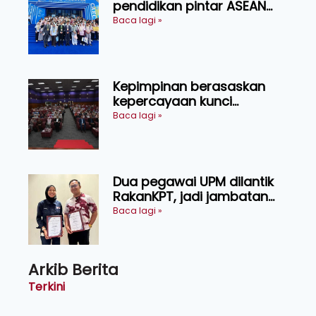
pendidikan pintar ASEAN
menerusi lawatan rasmi ke
Baca lagi »
China
Kepimpinan berasaskan
kepercayaan kunci
kecemerlangan institusi -
Baca lagi »
Naib Canselor UPM
Dua pegawai UPM dilantik
RakanKPT, jadi jambatan
maklumat ke akar umbi
Baca lagi »
Arkib Berita
Terkini