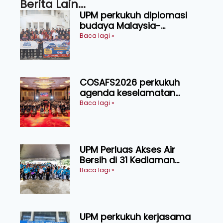
Berita Lain...
UPM perkukuh diplomasi
budaya Malaysia-
Indonesia melalui Narasi
Baca lagi »
Nusantara
COSAFS2026 perkukuh
agenda keselamatan
makanan, AgriHub pacu
Baca lagi »
transformasi pertanian
Sarawak
UPM Perluas Akses Air
Bersih di 31 Kediaman
Orang Asli Tasik Chini
Baca lagi »
UPM perkukuh kerjasama