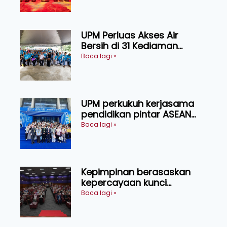
Sarawak
UPM Perluas Akses Air
Bersih di 31 Kediaman
Orang Asli Tasik Chini
Baca lagi »
UPM perkukuh kerjasama
pendidikan pintar ASEAN
menerusi lawatan rasmi ke
Baca lagi »
China
Kepimpinan berasaskan
kepercayaan kunci
kecemerlangan institusi -
Baca lagi »
Naib Canselor UPM