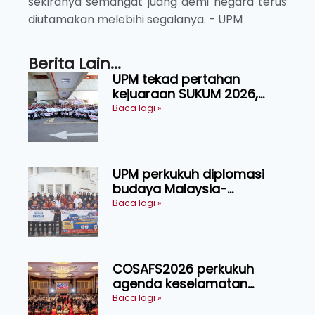
sekiranya semangat juang demi negara terus
diutamakan melebihi segalanya. - UPM
Berita Lain...
UPM tekad pertahan
kejuaraan SUKUM 2026,
sasar 16 pingat emas
Baca lagi »
UPM perkukuh diplomasi
budaya Malaysia-
Indonesia melalui Narasi
Baca lagi »
Nusantara
COSAFS2026 perkukuh
agenda keselamatan
makanan, AgriHub pacu
Baca lagi »
transformasi pertanian