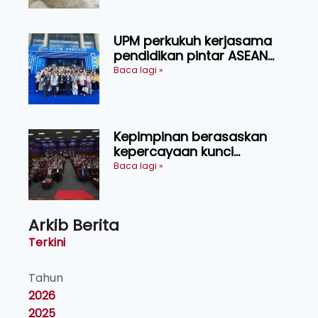
UPM perkukuh kerjasama
pendidikan pintar ASEAN
menerusi lawatan rasmi ke
Baca lagi »
China
Kepimpinan berasaskan
kepercayaan kunci
kecemerlangan institusi -
Baca lagi »
Naib Canselor UPM
Arkib Berita
Terkini
Tahun
2026
2025