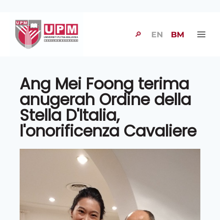
🔎
EN
BM
Ang Mei Foong terima
anugerah Ordine della
Stella D'Italia,
l'onorificenza Cavaliere