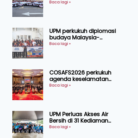
sasar 16 pingat emas
Baca lagi »
UPM perkukuh diplomasi
budaya Malaysia-
Indonesia melalui Narasi
Baca lagi »
Nusantara
COSAFS2026 perkukuh
agenda keselamatan
makanan, AgriHub pacu
Baca lagi »
transformasi pertanian
Sarawak
UPM Perluas Akses Air
Bersih di 31 Kediaman
Orang Asli Tasik Chini
Baca lagi »