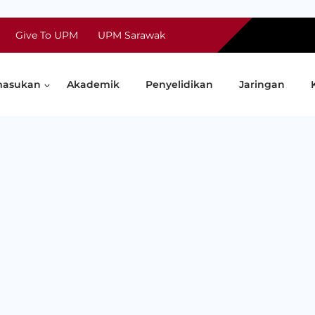
Give To UPM
UPM Sarawak
asukan
Akademik
Penyelidikan
Jaringan