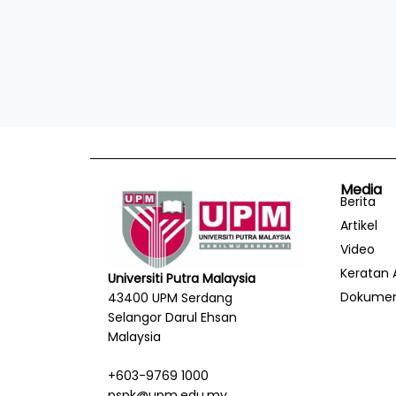
Media
Berita
Artikel
Video
Keratan 
Universiti Putra Malaysia
Dokume
43400 UPM Serdang
Selangor Darul Ehsan
Malaysia
+603-9769 1000
pspk@upm.edu.my