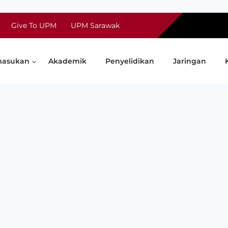
Give To UPM
UPM Sarawak
asukan
Akademik
Penyelidikan
Jaringan