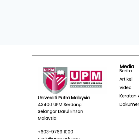
Media
Berita
Artikel
Video
Keratan 
Universiti Putra Malaysia
Dokume
43400 UPM Serdang
Selangor Darul Ehsan
Malaysia
+603-9769 1000
pspk@upm.edu.my