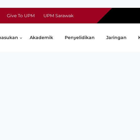
Give To UPM
UPM Sarawak
asukan
Akademik
Penyelidikan
Jaringan