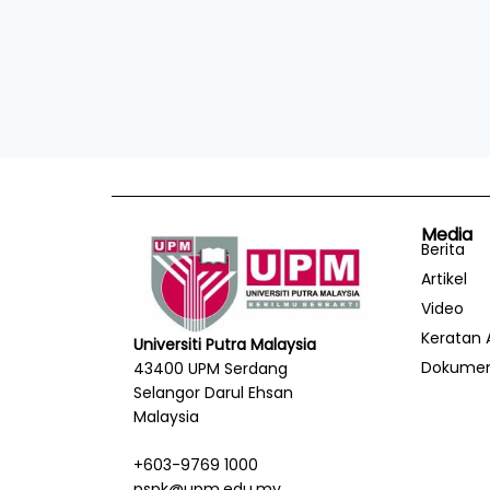
Media
Berita
Artikel
Video
Keratan 
Universiti Putra Malaysia
Dokume
43400 UPM Serdang
Selangor Darul Ehsan
Malaysia
+603-9769 1000
pspk@upm.edu.my