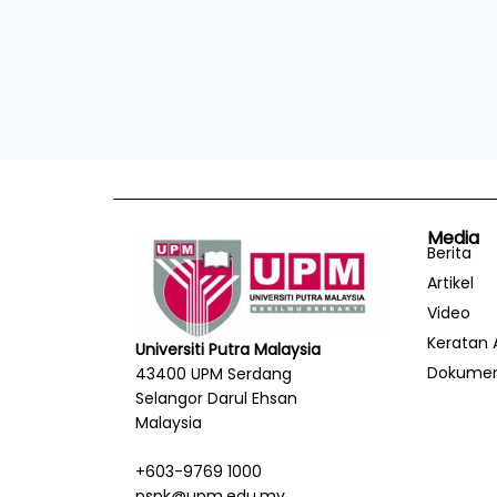
Media
Berita
Artikel
Video
Keratan 
Universiti Putra Malaysia
Dokume
43400 UPM Serdang
Selangor Darul Ehsan
Malaysia
+603-9769 1000
pspk@upm.edu.my