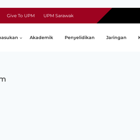
Give To UPM
UPM Sarawak
asukan
Akademik
Penyelidikan
Jaringan
bm