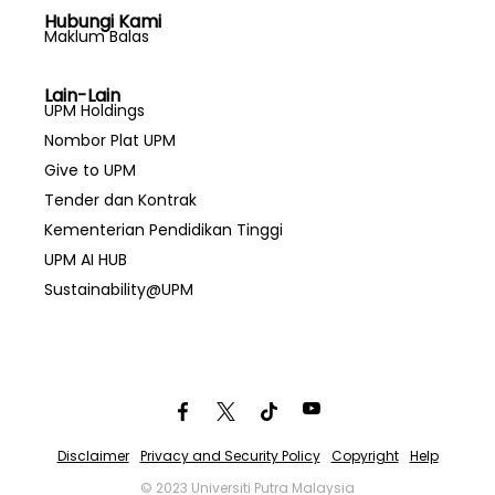
Hubungi Kami
Maklum Balas
Lain-Lain
UPM Holdings
Nombor Plat UPM
Give to UPM
Tender dan Kontrak
Kementerian Pendidikan Tinggi
UPM AI HUB
Sustainability@UPM
Disclaimer
Privacy and Security Policy
Copyright
Help
© 2023 Universiti Putra Malaysia