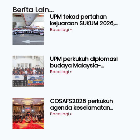
Berita Lain...
UPM tekad pertahan
kejuaraan SUKUM 2026,
sasar 16 pingat emas
Baca lagi »
UPM perkukuh diplomasi
budaya Malaysia-
Indonesia melalui Narasi
Baca lagi »
Nusantara
COSAFS2026 perkukuh
agenda keselamatan
makanan, AgriHub pacu
Baca lagi »
transformasi pertanian
Sarawak