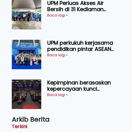
UPM Perluas Akses Air
Bersih di 31 Kediaman
Orang Asli Tasik Chini
Baca lagi »
UPM perkukuh kerjasama
pendidikan pintar ASEAN
menerusi lawatan rasmi ke
Baca lagi »
China
Kepimpinan berasaskan
kepercayaan kunci
kecemerlangan institusi -
Baca lagi »
Naib Canselor UPM
Arkib Berita
Terkini