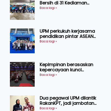
Bersih di 31 Kediaman
Orang Asli Tasik Chini
Baca lagi »
UPM perkukuh kerjasama
pendidikan pintar ASEAN
menerusi lawatan rasmi ke
Baca lagi »
China
Kepimpinan berasaskan
kepercayaan kunci
kecemerlangan institusi -
Baca lagi »
Naib Canselor UPM
Dua pegawai UPM dilantik
RakanKPT, jadi jambatan
maklumat ke akar umbi
Baca lagi »