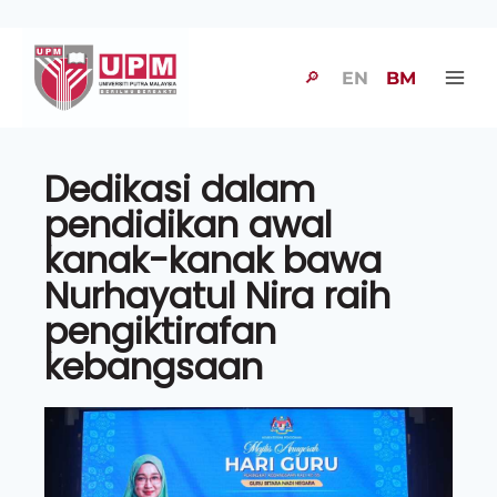
🔎
EN
BM
Dedikasi dalam
pendidikan awal
kanak-kanak bawa
Nurhayatul Nira raih
pengiktirafan
kebangsaan