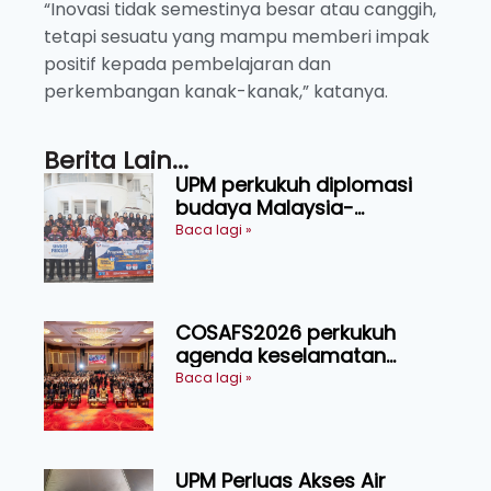
“Inovasi tidak semestinya besar atau canggih,
tetapi sesuatu yang mampu memberi impak
positif kepada pembelajaran dan
perkembangan kanak-kanak,” katanya.
Berita Lain...
UPM perkukuh diplomasi
budaya Malaysia-
Indonesia melalui Narasi
Baca lagi »
Nusantara
COSAFS2026 perkukuh
agenda keselamatan
makanan, AgriHub pacu
Baca lagi »
transformasi pertanian
Sarawak
UPM Perluas Akses Air