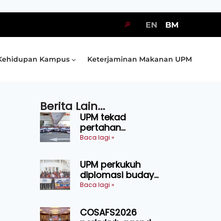
🔎
EN
BM
Kehidupan Kampus
Keterjaminan Makanan UPM
Berita Lain...
UPM tekad
pertahan
kejuaraan SUKUM
Baca lagi »
2026, sasar 16
pingat emas
UPM perkukuh
diplomasi budaya
Malaysia-
Baca lagi »
Indonesia melalui
Narasi Nusantara
COSAFS2026