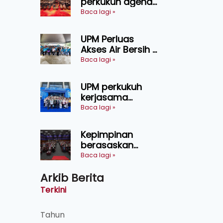
perkukuh agenda
keselamatan
Baca lagi »
makanan,
AgriHub pacu
UPM Perluas
transformasi
Akses Air Bersih di
pertanian
31 Kediaman
Baca lagi »
Sarawak
Orang Asli Tasik
Chini
UPM perkukuh
kerjasama
pendidikan pintar
Baca lagi »
ASEAN menerusi
lawatan rasmi ke
Kepimpinan
China
berasaskan
kepercayaan
Baca lagi »
kunci
Arkib Berita
kecemerlangan
institusi - Naib
Terkini
Canselor UPM
Tahun