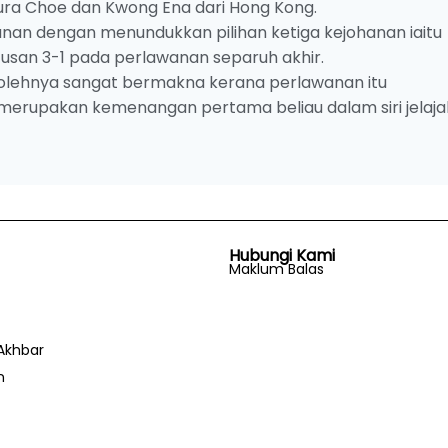
Yura Choe dan Kwong Ena dari Hong Kong.
an dengan menundukkan pilihan ketiga kejohanan iaitu
tusan 3-1 pada perlawanan separuh akhir.
l olehnya sangat bermakna kerana perlawanan itu
 merupakan kemenangan pertama beliau dalam siri jelaja
Hubungi Kami
Maklum Balas
Akhbar
n