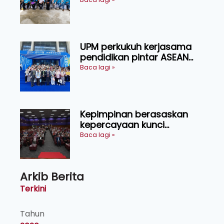
Orang Asli Tasik Chini
UPM perkukuh kerjasama
pendidikan pintar ASEAN
menerusi lawatan rasmi ke
Baca lagi »
China
Kepimpinan berasaskan
kepercayaan kunci
kecemerlangan institusi -
Baca lagi »
Naib Canselor UPM
Arkib Berita
Terkini
Tahun