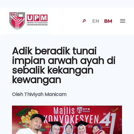
🔎
EN
BM
Adik beradik tunai
impian arwah ayah di
sebalik kekangan
kewangan
Oleh Thiviyah Manicam