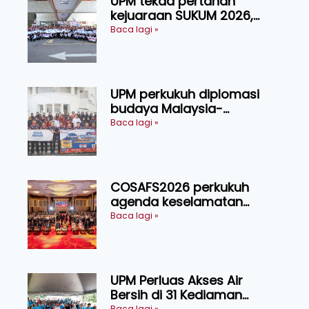
UPM tekad pertahan
kejuaraan SUKUM 2026,
sasar 16 pingat emas
Baca lagi »
UPM perkukuh diplomasi
budaya Malaysia-
Indonesia melalui Narasi
Baca lagi »
Nusantara
COSAFS2026 perkukuh
agenda keselamatan
makanan, AgriHub pacu
Baca lagi »
transformasi pertanian
Sarawak
UPM Perluas Akses Air
Bersih di 31 Kediaman
Baca lagi »