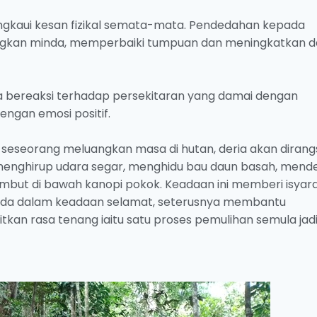
angkaui kesan fizikal semata-mata. Pendedahan kepada
ngkan minda, memperbaiki tumpuan dan meningkatkan 
ia bereaksi terhadap persekitaran yang damai dengan
ngan emosi positif.
 seseorang meluangkan masa di hutan, deria akan diran
menghirup udara segar, menghidu bau daun basah, mend
mbut di bawah kanopi pokok. Keadaan ini memberi isyar
ada dalam keadaan selamat, seterusnya membantu
an rasa tenang iaitu satu proses pemulihan semula jad