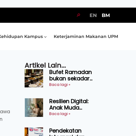
🔎
EN
BM
Kehidupan Kampus
Keterjaminan Makanan UPM
Artikel Lain...
Bufet Ramadan
bukan sekadar
juadah, perlu bijak
Baca lagi »
memilih dan
selamat
Resilien Digital:
menikmati
Anak Muda
hawa
Belajar Bertahan
Baca lagi »
n
Tanpa Perlu
Menekan Diri
Pendekatan