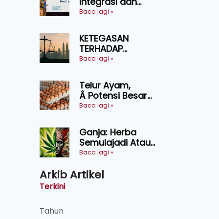
Integrasi dan
Teknologi Baharu
Baca lagi »
Lonjak Produktiviti
Ternakan
KETEGASAN
Ruminan
TERHADAP
KEDAULATAN
Baca lagi »
UNDANG-UNDANG
ASAS KEPADA
Telur Ayam,
KEADILAN DAN
Â Potensi Besar
KEHARMONIAN
Dalam Industri
Baca lagi »
Makanan,
Kosmetik dan
Ganja: Herba
Penyelidikan
Semulajadi Atau
Ancaman
Baca lagi »
Kesihatan?
Arkib Artikel
Terkini
Tahun