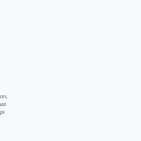
an,
ual
pi