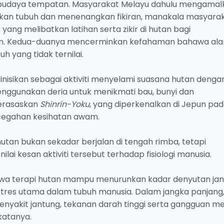
 budaya tempatan. Masyarakat Melayu dahulu mengamal
an tubuh dan menenangkan fikiran, manakala masyara
ang melibatkan latihan serta zikir di hutan bagi
n. Kedua-duanya mencerminkan kefahaman bahawa al
yang tidak ternilai.
inisikan sebagai aktiviti menyelami suasana hutan denga
enggunakan deria untuk menikmati bau, bunyi dan
berasaskan
Shinrin-Yoku
, yang diperkenalkan di Jepun pa
cegahan kesihatan awam.
utan bukan sekadar berjalan di tengah rimba, tetapi
lai kesan aktiviti tersebut terhadap fisiologi manusia.
wa terapi hutan mampu menurunkan kadar denyutan ja
 stres utama dalam tubuh manusia. Dalam jangka panjang,
yakit jantung, tekanan darah tinggi serta gangguan me
katanya.