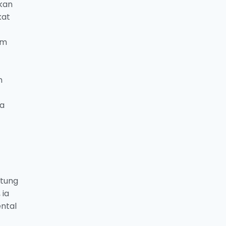
kan
kat
am
n
da
ntung
 ia
ntal