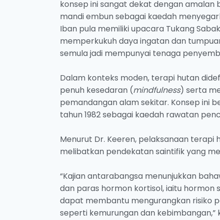
konsep ini sangat dekat dengan amalan
mandi embun sebagai kaedah menyegark
Iban pula memiliki upacara Tukang Sabak y
memperkukuh daya ingatan dan tumpua
semula jadi mempunyai tenaga penyembuh 
Dalam konteks moden, terapi hutan didef
penuh kesedaran (
mindfulness
) serta m
pemandangan alam sekitar. Konsep ini 
tahun 1982 sebagai kaedah rawatan pen
Menurut Dr. Keeren, pelaksanaan terapi h
melibatkan pendekatan saintifik yang meni
“Kajian antarabangsa menunjukkan baha
dan paras hormon kortisol, iaitu hormon
dapat membantu mengurangkan risiko pen
seperti kemurungan dan kebimbangan,” 