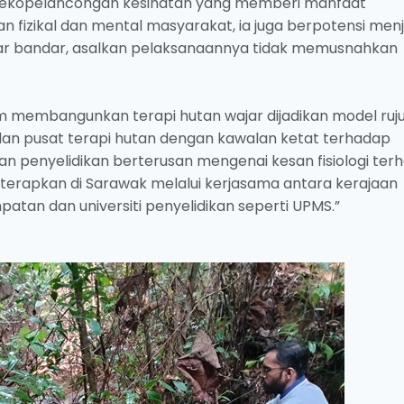
uk ekopelancongan kesihatan yang memberi manfaat
 fizikal dan mental masyarakat, ia juga berpotensi menj
uar bandar, asalkan pelaksanaannya tidak memusnahkan
m membangunkan terapi hutan wajar dijadikan model ruj
an pusat terapi hutan dengan kawalan ketat terhadap
an penyelidikan berterusan mengenai kesan fisiologi ter
terapkan di Sarawak melalui kerjasama antara kerajaan
patan dan universiti penyelidikan seperti UPMS.”