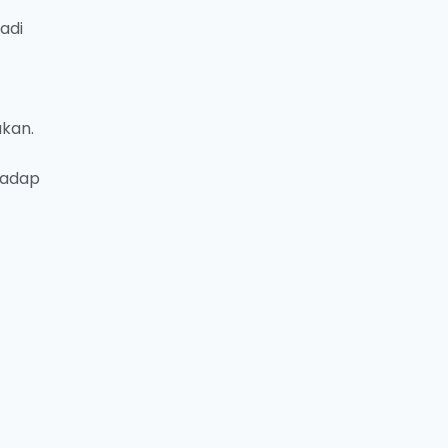
adi
ukan.
hadap