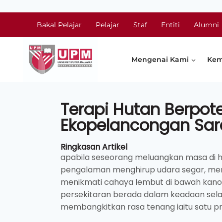
Bakal Pelajar
Pelajar
Staf
Entiti
Alumni
Mengenai Kami
Kem
Terapi Hutan Berpote
Ekopelancongan Sa
Ringkasan Artikel
apabila seseorang meluangkan masa di hu
pengalaman menghirup udara segar, men
menikmati cahaya lembut di bawah kano
persekitaran berada dalam keadaan sel
membangkitkan rasa tenang iaitu satu pr