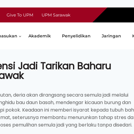
Give To UPM
UPM Sarawak
asukan
Akademik
Penyelidikan
Jaringan
nsi Jadi Tarikan Baharu
rawak
tan, deria akan dirangsang secara semula jadi melalui
ghidu bau daun basah, mendengar kicauan burung dan
pi pokok. Keadaan ini memberi isyarat kepada tubuh ba
amat, seterusnya membantu menurunkan tahap stres da
oses pemulihan semula jadi yang berlaku tanpa disedari.