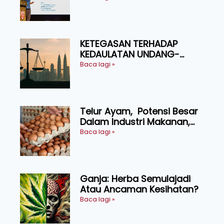
Ruminan
KETEGASAN TERHADAP
KEDAULATAN UNDANG-
UNDANG ASAS KEPADA
Baca lagi »
KEADILAN DAN KEHARMONIAN
Telur Ayam, Potensi Besar
Dalam Industri Makanan,
Kosmetik dan Penyelidikan
Baca lagi »
Ganja: Herba Semulajadi
Atau Ancaman Kesihatan?
Baca lagi »