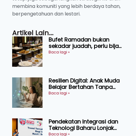
membina komuniti yang lebih berdaya tahan,
berpengetahuan dan lestari.
Artikel Lain...
Bufet Ramadan bukan
sekadar juadah, perlu bijak
memilih dan selamat
Baca lagi »
menikmati
Resilien Digital: Anak Muda
Belajar Bertahan Tanpa
Perlu Menekan Diri
Baca lagi »
Pendekatan Integrasi dan
Teknologi Baharu Lonjak
Produktiviti Ternakan
Baca lagi »