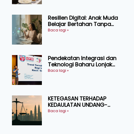
Resilien Digital: Anak Muda
Belajar Bertahan Tanpa
Perlu Menekan Diri
Baca lagi »
Pendekatan Integrasi dan
Teknologi Baharu Lonjak
Produktiviti Ternakan
Baca lagi »
Ruminan
KETEGASAN TERHADAP
KEDAULATAN UNDANG-
UNDANG ASAS KEPADA
Baca lagi »
KEADILAN DAN KEHARMONIAN