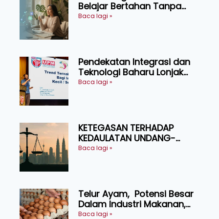
Belajar Bertahan Tanpa
Perlu Menekan Diri
Baca lagi »
Pendekatan Integrasi dan
Teknologi Baharu Lonjak
Produktiviti Ternakan
Baca lagi »
Ruminan
KETEGASAN TERHADAP
KEDAULATAN UNDANG-
UNDANG ASAS KEPADA
Baca lagi »
KEADILAN DAN KEHARMONIAN
Telur Ayam, Potensi Besar
Dalam Industri Makanan,
Kosmetik dan Penyelidikan
Baca lagi »