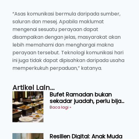
“Asas komunikasi bermula daripada sumber,
saluran dan mesej. Apabila maklumat
mengenai sesuatu perayaan dapat
disampaikan dengan jelas, masyarakat akan
lebih memahami dan menghargai makna
perayaan tersebut. Teknologi komunikasi hari
ini juga tidak dapat dipisahkan daripada usaha
memperkukuh perpaduan,” katanya.
Artikel Lain...
Bufet Ramadan bukan
sekadar juadah, perlu bijak
memilih dan selamat
Baca lagi »
menikmati
Resilien Digital: Anak Muda