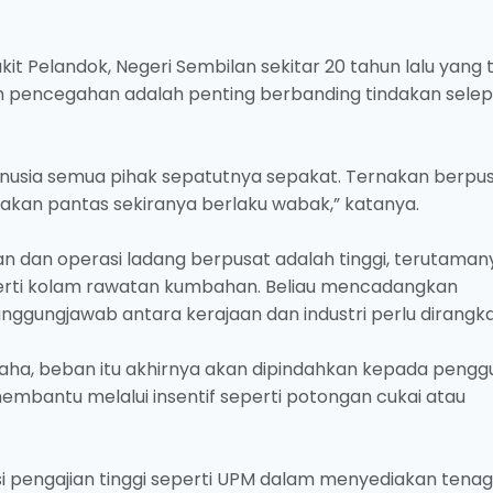
Bukit Pelandok, Negeri Sembilan sekitar 20 tahun lalu yang 
pencegahan adalah penting berbanding tindakan sele
nusia semua pihak sepatutnya sepakat. Ternakan berpu
kan pantas sekiranya berlaku wabak,” katanya.
dan operasi ladang berpusat adalah tinggi, terutaman
perti kolam rawatan kumbahan. Beliau mencadangkan
ggungjawab antara kerajaan dan industri perlu dirangka
aha, beban itu akhirnya akan dipindahkan kepada pengg
embantu melalui insentif seperti potongan cukai atau
si pengajian tinggi seperti UPM dalam menyediakan tena