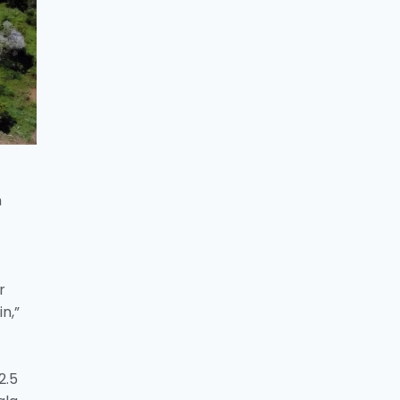
n
r
n,”
2.5