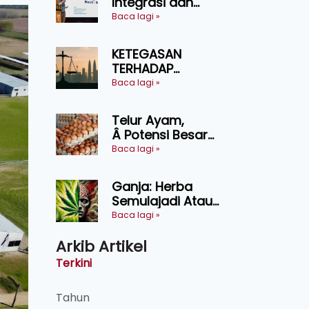
Integrasi dan
Teknologi Baharu
Baca lagi »
Lonjak Produktiviti
Ternakan
KETEGASAN
Ruminan
TERHADAP
KEDAULATAN
Baca lagi »
UNDANG-UNDANG
ASAS KEPADA
Telur Ayam,
KEADILAN DAN
Â Potensi Besar
KEHARMONIAN
Dalam Industri
Baca lagi »
Makanan,
Kosmetik dan
Ganja: Herba
Penyelidikan
Semulajadi Atau
Ancaman
Baca lagi »
Kesihatan?
Arkib Artikel
Terkini
Tahun