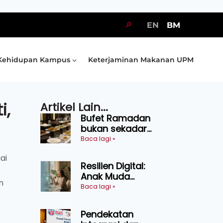
🔎
EN
BM
Kehidupan Kampus
Keterjaminan Makanan UPM
i,
Artikel Lain...
Bufet Ramadan
bukan sekadar
juadah, perlu bijak
Baca lagi »
memilih dan
ai
selamat
Resilien Digital:
menikmati
Anak Muda
n
Belajar Bertahan
Baca lagi »
Tanpa Perlu
Menekan Diri
Pendekatan