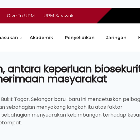
Give To UPM
UPM Sarawak
asukan
Akademik
Penyelidikan
Jaringan
antara keperluan biosekurit
enerimaan masyarakat
Bukit Tagar, Selangor baru-baru ini mencetuskan pelbag
n sebahagian menyokong langkah itu atas faktor
ta sebahagian menyuarakan kebimbangan terhadap kesa
setempat.