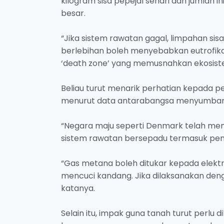
kilogram sisa pepejal sehari dan jumlah i
besar.
“Jika sistem rawatan gagal, limpahan si
berlebihan boleh menyebabkan eutrofika
‘death zone’ yang memusnahkan ekosiste
Beliau turut menarik perhatian kepada p
menurut data antarabangsa menyumbang s
“Negara maju seperti Denmark telah mem
sistem rawatan bersepadu termasuk pen
“Gas metana boleh ditukar kepada elektr
mencuci kandang. Jika dilaksanakan denga
katanya.
Selain itu, impak guna tanah turut perlu 