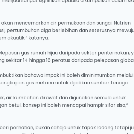
ni menjadi sangat signifikan apabila dikumpulkan dalam sk
sa akan mencemarkan air permukaan dan sungai. Nutrien
si, pertumbuhan alga berlebihan dan seterusnya mewuj
m akuatik,” katanya.
elepasan gas rumah hijau daripada sektor penternakan, 
ekitar 14 hingga 16 peratus daripada pelepasan global
buktikan bahawa impak ini boleh diminimumkan melalui
angkapan gas metana untuk dijadikan sumber tenaga.
ik, air kumbahan dirawat dan digunakan semula untuk
n betul, konsep ini boleh mencapai hampir sifar sisa,”
diberi perhatian, bukan sahaja untuk tapak ladang tetapi j