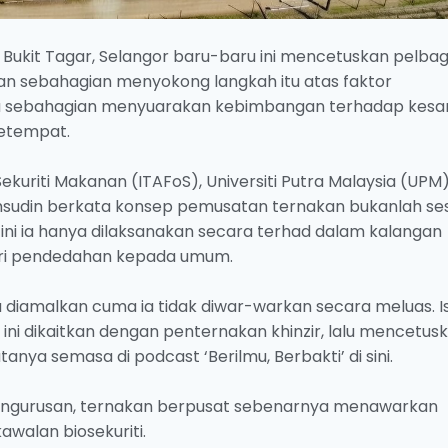
Bukit Tagar, Selangor baru-baru ini mencetuskan pelbag
n sebahagian menyokong langkah itu atas faktor
ta sebahagian menyuarakan kebimbangan terhadap kesa
setempat.
ekuriti Makanan (ITAFoS), Universiti Putra Malaysia (UPM)
msudin berkata konsep pemusatan ternakan bukanlah se
ini ia hanya dilaksanakan secara terhad dalam kalangan
beri pendedahan kepada umum.
a diamalkan cuma ia tidak diwar-warkan secara meluas. I
ni dikaitkan dengan penternakan khinzir, lalu mencetus
nya semasa di podcast ‘Berilmu, Berbakti’ di sini.
n pengurusan, ternakan berpusat sebenarnya menawarkan
awalan biosekuriti.