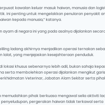
rpusat kawalan keluar masuk haiwan, manusia dan logist
tik. Ini penting untuk mengelakkan penularan penyakit a
 haiwan kepada manusia,” katanya.
an ayam di negara ini yang pada asalnya dijalankan secar
iling ladang akhirnya menjadikan operasi ternakan seba
 lalat, yang menjejaskan kesejahteraan penduduk.
i lokasi khusus sebenarnya lebih adil, bukan sahaja kepa
ha serta membolehkan operasi dijalankan mengikut gari
erkhidmatan Veterinar, Jabatan Alam Sekitar serta piha
 memudahkan pihak berkuasa mengawal selia aktiviti la
penyeludupan, pergerakan haiwan tidak terkawal serta