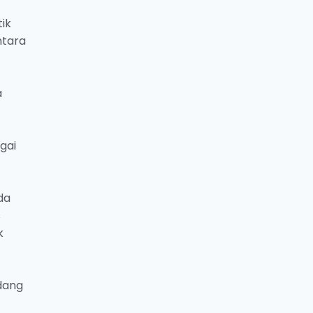
ik
ntara
a
gai
da
s
k
dang