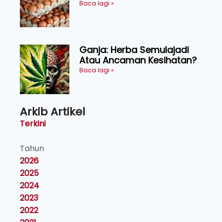
Kosmetik dan Penyelidikan
Baca lagi »
Ganja: Herba Semulajadi
Atau Ancaman Kesihatan?
Baca lagi »
Arkib Artikel
Terkini
Tahun
2026
2025
2024
2023
2022