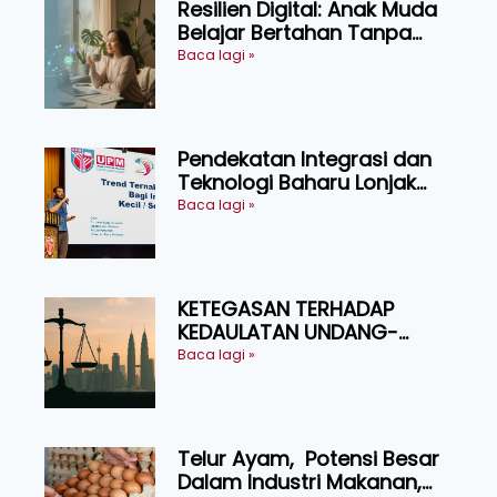
Resilien Digital: Anak Muda
Belajar Bertahan Tanpa
Perlu Menekan Diri
Baca lagi »
Pendekatan Integrasi dan
Teknologi Baharu Lonjak
Produktiviti Ternakan
Baca lagi »
Ruminan
KETEGASAN TERHADAP
KEDAULATAN UNDANG-
UNDANG ASAS KEPADA
Baca lagi »
KEADILAN DAN KEHARMONIAN
Telur Ayam, Potensi Besar
Dalam Industri Makanan,