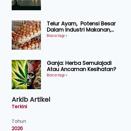
KEADILAN DAN KEHARMONIAN
Telur Ayam, Potensi Besar
Dalam Industri Makanan,
Kosmetik dan Penyelidikan
Baca lagi »
Ganja: Herba Semulajadi
Atau Ancaman Kesihatan?
Baca lagi »
Arkib Artikel
Terkini
Tahun
2026