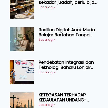
sekadar juadah, perlu bijak
memilih dan selamat
Baca lagi »
menikmati
Resilien Digital: Anak Muda
Belajar Bertahan Tanpa
Perlu Menekan Diri
Baca lagi »
Pendekatan Integrasi dan
Teknologi Baharu Lonjak
Produktiviti Ternakan
Baca lagi »
Ruminan
KETEGASAN TERHADAP
KEDAULATAN UNDANG-
UNDANG ASAS KEPADA
Baca lagi »