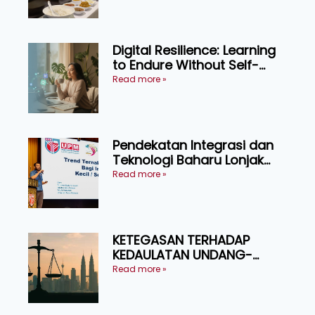
Digital Resilience: Learning
to Endure Without Self-
Pressure
Read more »
Pendekatan Integrasi dan
Teknologi Baharu Lonjak
Produktiviti Ternakan
Read more »
Ruminan
KETEGASAN TERHADAP
KEDAULATAN UNDANG-
UNDANG ASAS KEPADA
Read more »
KEADILAN DAN KEHARMONIAN