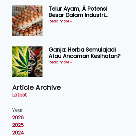
Telur Ayam, Â Potensi
Besar Dalam Industri
Makanan, Kosmetik dan
Read more »
Penyelidikan
Ganja: Herba Semulajadi
Atau Ancaman Kesihatan?
Read more »
Article Archive
Latest
Year
2026
2025
2024