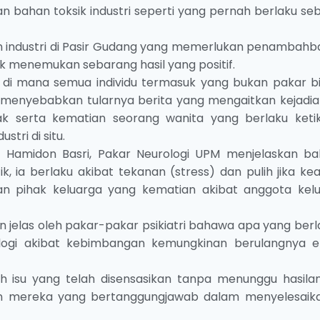
 bahan toksik industri seperti yang pernah berlaku se
industri di Pasir Gudang yang memerlukan penambahba
 menemukan sebarang hasil yang positif.
di mana semua individu termasuk yang bukan pakar b
enyebabkan tularnya berita yang mengaitkan kejadia
 serta kematian seorang wanita yang berlaku ketik
tri di situ.
Dr Hamidon Basri, Pakar Neurologi UPM menjelaskan b
k, ia berlaku akibat tekanan (stress) dan pulih jika ke
ian pihak keluarga yang kematian akibat anggota kelu
jelas oleh pakar-pakar psikiatri bahawa apa yang berla
ologi akibat kebimbangan kemungkinan berulangnya e
ah isu yang telah disensasikan tanpa menunggu hasila
n mereka yang bertanggungjawab dalam menyelesaika