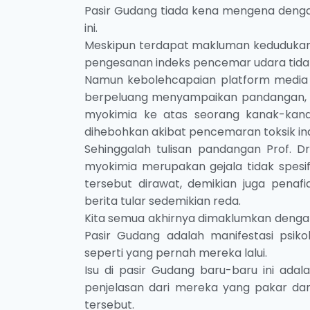
Pasir Gudang tiada kena mengena dengan
ini.
Meskipun terdapat makluman kedudukan 
pengesanan indeks pencemar udara tidak
Namun kebolehcapaian platform media 
berpeluang menyampaikan pandangan, m
myokimia ke atas seorang kanak-kanak
dihebohkan akibat pencemaran toksik indus
Sehinggalah tulisan pandangan Prof. 
myokimia merupakan gejala tidak spesifi
tersebut dirawat, demikian juga penaf
berita tular sedemikian reda.
Kita semua akhirnya dimaklumkan dengan 
Pasir Gudang adalah manifestasi psik
seperti yang pernah mereka lalui.
Isu di pasir Gudang baru-baru ini adal
penjelasan dari mereka yang pakar da
tersebut.