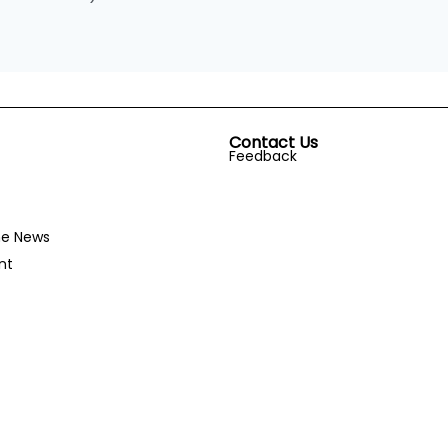
Contact Us
Feedback
he News
nt