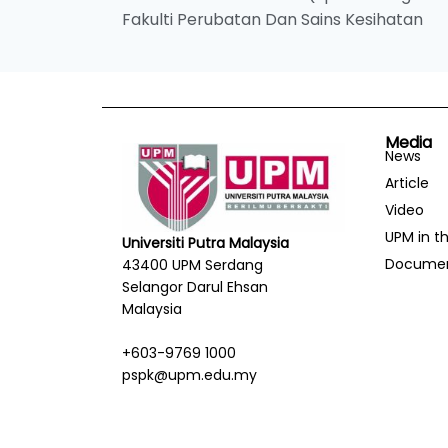
Fakulti Perubatan Dan Sains Kesihatan
Media
News
Article
Video
UPM in t
Universiti Putra Malaysia
Docume
43400 UPM Serdang
Selangor Darul Ehsan
Malaysia
+603-9769 1000
pspk@upm.edu.my