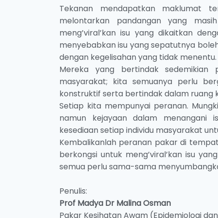
Tekanan mendapatkan maklumat terk
melontarkan pandangan yang masih 
meng’viral’kan isu yang dikaitkan deng
menyebabkan isu yang sepatutnya boleh 
dengan kegelisahan yang tidak menentu.
Mereka yang bertindak sedemikian p
masyarakat; kita semuanya perlu b
konstruktif serta bertindak dalam rua
Setiap kita mempunyai peranan. Mungki
namun kejayaan dalam menangani isu
kesediaan setiap individu masyarakat unt
Kembalikanlah peranan pakar di tempat
berkongsi untuk meng’viral’kan isu yan
semua perlu sama-sama menyumbangkan
Penulis:
Prof Madya Dr Malina Osman
Pakar Kesihatan Awam (Epidemiologi dan B