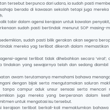
atan tersebut berpunca dari udara, ia sudah pasti membe
sahaja berada di kawasan sekolah tetapi juga mereka
h.
balik tabir dalam agensi kerajaan untuk kawalan penyakit
rkenaan sudah pasti bertindak menurut SOP masing-m
edemikian, sudah pasti bilik gerakan akan segera berop
tindak mereka yag terlibat dikerah dalam memastikan 
agensi-agensi terlibat tidak dihebahkan secara ‘viral’;
indakan yang sewajarnya telah dan sedang diambil
sihatan awam terutamanya memahami bahawa menangan
angani dengan bijak serta mengutamakan saluran mak
 tanpa campur aduk unsur sensasi serta mencari 
Demikian juga mereka yang berperanan dalam kesi
itmen untuk mengatasi isu tersebut.
si kerajaan terlibat berkali-kali memaklumkan bahawa i