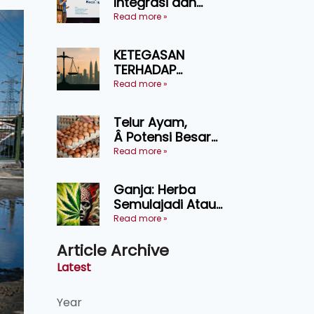
Integrasi dan
Teknologi Baharu
Read more »
Lonjak Produktiviti
Ternakan
KETEGASAN
Ruminan
TERHADAP
KEDAULATAN
Read more »
UNDANG-UNDANG
ASAS KEPADA
Telur Ayam,
KEADILAN DAN
Â Potensi Besar
KEHARMONIAN
Dalam Industri
Read more »
Makanan,
Kosmetik dan
Ganja: Herba
Penyelidikan
Semulajadi Atau
Ancaman
Read more »
Kesihatan?
Article Archive
Latest
Year