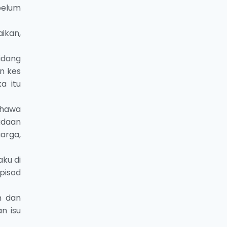
belum
ikan,
idang
n kes
a itu
ahawa
adaan
arga,
ku di
pisod
n dan
n isu