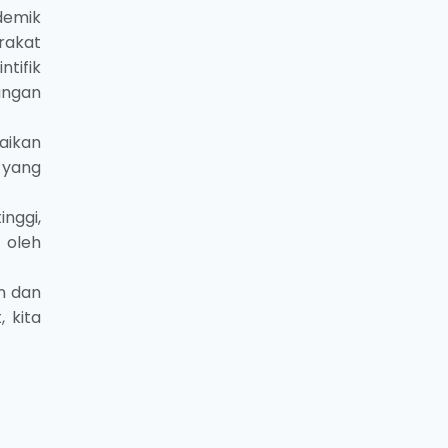
demik
rakat
tifik
angan
aikan
 yang
nggi,
 oleh
n dan
 kita