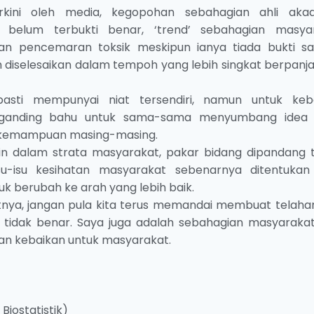
ini oleh media, kegopohan sebahagian ahli aka
belum terbukti benar, ‘trend’ sebahagian masya
an pencemaran toksik meskipun ianya tiada bukti sain
diselesaikan dalam tempoh yang lebih singkat berpanj
asti mempunyai niat tersendiri, namun untuk keb
erganding bahu untuk sama-sama menyumbang idea
ng kemampuan masing-masing.
n dalam strata masyarakat, pakar bidang dipandang ti
-isu kesihatan masyarakat sebenarnya ditentukan
uk berubah ke arah yang lebih baik.
nya, jangan pula kita terus memandai membuat telaha
g tidak benar. Saya juga adalah sebahagian masyarakat,
 kebaikan untuk masyarakat.
iostatistik)