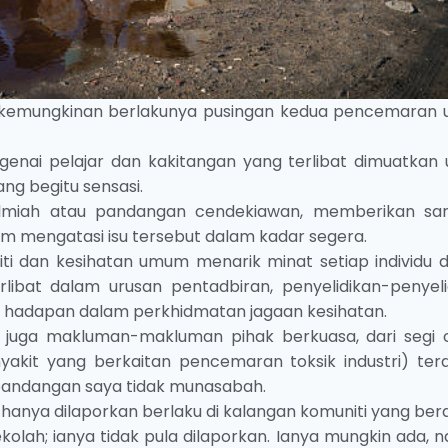
ita kemungkinan berlakunya pusingan kedua pencemaran 
ngenai pelajar dan kakitangan yang terlibat dimuatkan 
ng begitu sensasi.
 ilmiah atau pandangan cendekiawan, memberikan sa
 mengatasi isu tersebut dalam kadar segera.
iti dan kesihatan umum menarik minat setiap individu 
ibat dalam urusan pentadbiran, penyelidikan-penyeli
 hadapan dalam perkhidmatan jagaan kesihatan.
juga makluman-makluman pihak berkuasa, dari segi 
yakit yang berkaitan pencemaran toksik industri) ter
pandangan saya tidak munasabah.
 hanya dilaporkan berlaku di kalangan komuniti yang ber
kolah; ianya tidak pula dilaporkan. Ianya mungkin ada,