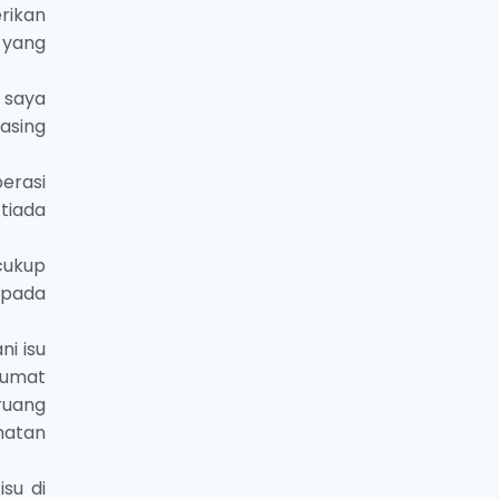
rikan
 yang
, saya
asing
erasi
tiada
 cukup
 pada
i isu
lumat
ruang
hatan
su di