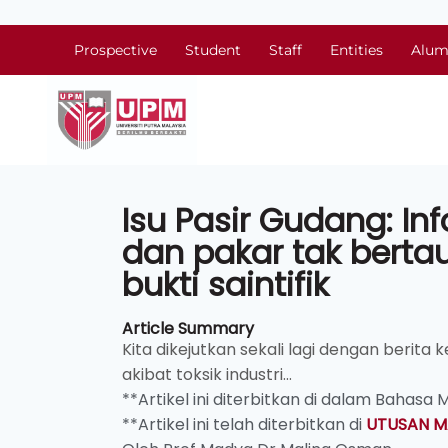
Prospective
Student
Staff
Entities
Alum
Isu Pasir Gudang: Inf
dan pakar tak bertau
bukti saintifik
Article Summary
Kita dikejutkan sekali lagi dengan beri
akibat toksik industri...
**Artikel ini diterbitkan di dalam Bahasa
**Artikel ini telah diterbitkan di
UTUSAN M