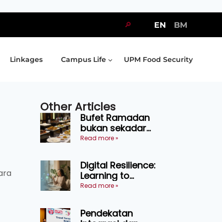
🔎
EN
BM
Linkages
Campus Life
UPM Food Security
Other Articles
Bufet Ramadan
bukan sekadar
juadah, perlu bijak
Read more »
memilih dan
selamat
Digital Resilience:
menikmati
ara
Learning to
Endure Without
Read more »
Self-Pressure
Pendekatan