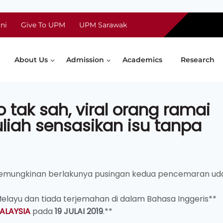
ni
Give To UPM
UPM Sarawak
About Us
Admission
Academics
Research
o tak sah, viral orang ramai
liah sensasikan isu tanpa
ta kemungkinan berlakunya pusingan kedua pencemaran ud
 Melayu dan tiada terjemahan di dalam Bahasa Inggeris**
ALAYSIA
pada
19 JULAI 2019
.**