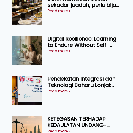
sekadar juadah, perlu bijak
memilih dan selamat
Read more »
menikmati
Digital Resilience: Learning
to Endure Without Self-
Pressure
Read more »
Pendekatan Integrasi dan
Teknologi Baharu Lonjak
Produktiviti Ternakan
Read more »
Ruminan
KETEGASAN TERHADAP
KEDAULATAN UNDANG-
UNDANG ASAS KEPADA
Read more »