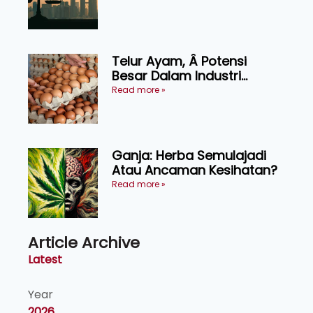
KEADILAN DAN KEHARMONIAN
Telur Ayam, Â Potensi
Besar Dalam Industri
Makanan, Kosmetik dan
Read more »
Penyelidikan
Ganja: Herba Semulajadi
Atau Ancaman Kesihatan?
Read more »
Article Archive
Latest
Year
2026