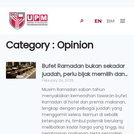
🔎
EN
BM
Category : Opinion
Bufet Ramadan bukan sekadar
juadah, perlu bijak memilih dan
February 24, 2026
selamat menikmati
Musim Ramadan saban tahun
menyaksikan kemeriahan tawaran bufet
Ramadan di hotel dan premis makanan,
lengkap dengan pelbagai juadah yang
menggamit selera. Namun di sebalik
keterujaan ini, timbul polemik berulang
melibatkan kadar harga yang tinggi, isu
pembaziran makanan serta persoalan