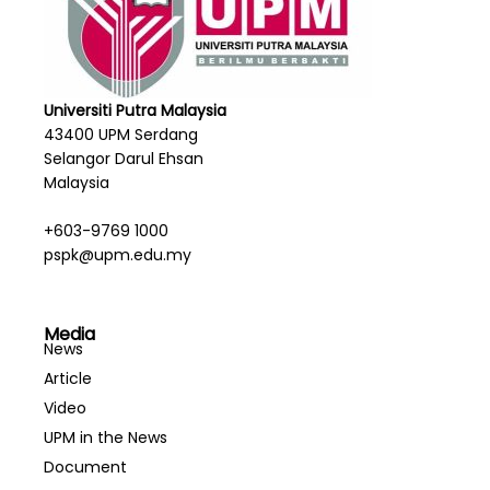
Universiti Putra Malaysia
43400 UPM Serdang
Selangor Darul Ehsan
Malaysia
+603-9769 1000
pspk@upm.edu.my
Media
News
Article
Video
UPM in the News
Document