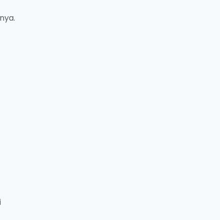
nya.
i