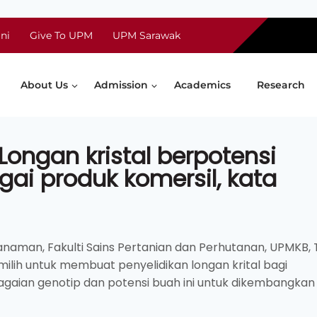
ni
Give To UPM
UPM Sarawak
About Us
Admission
Academics
Research
Longan kristal berpotensi
i produk komersil, kata
naman, Fakulti Sains Pertanian dan Perhutanan, UPMKB, T
ilih untuk membuat penyelidikan longan krital bagi
gaian genotip dan potensi buah ini untuk dikembangkan