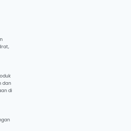
un
rat,
roduk
n dan
an di
ngan