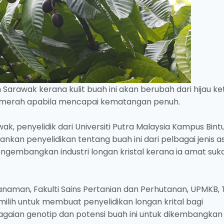
 Sarawak kerana kulit buah ini akan berubah dari hijau ke
an merah apabila mencapai kematangan penuh.
ak, penyelidik dari Universiti Putra Malaysia Kampus Bint
ankan penyelidikan tentang buah ini dari pelbagai jenis 
embangkan industri longan kristal kerana ia amat suk
naman, Fakulti Sains Pertanian dan Perhutanan, UPMKB, T
ilih untuk membuat penyelidikan longan krital bagi
gaian genotip dan potensi buah ini untuk dikembangkan