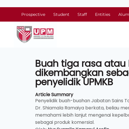
Prospective
Student
Staff
Entities
Alum
Buah tiga rasa atau 
dikembangkan sebaga
penyelidik UPMKB
Article Summary
Penyelidik buah-buahan Jabatan Sains Ta
Dr. Shiamala Ramaiya berkata, beliau mem
memahami lebih lanjut mengenai kepelba
sebagai produk komersial.