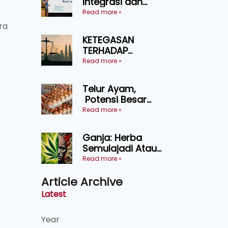
Integrasi dan
Teknologi Baharu
Read more »
Lonjak Produktiviti
ra
Ternakan
KETEGASAN
Ruminan
TERHADAP
KEDAULATAN
Read more »
UNDANG-UNDANG
ASAS KEPADA
Telur Ayam,
KEADILAN DAN
Potensi Besar
KEHARMONIAN
Dalam Industri
Read more »
Makanan,
Kosmetik dan
Ganja: Herba
Penyelidikan
Semulajadi Atau
Ancaman
Read more »
Kesihatan?
Article Archive
Latest
Year