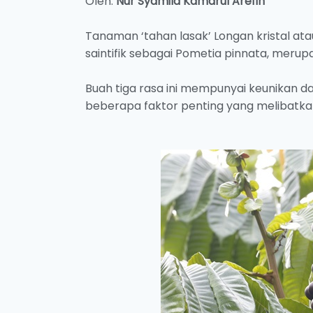
Oleh:
Nur Syamila Kamarul Arefin
Tanaman ‘tahan lasak’ Longan kristal at
saintifik sebagai Pometia pinnata, merupa
Buah tiga rasa ini mempunyai keunikan d
beberapa faktor penting yang melibatkan