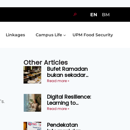
🔎
EN
BM
Linkages
Campus Life
UPM Food Security
Other Articles
Bufet Ramadan
bukan sekadar
juadah, perlu bijak
Read more »
memilih dan
selamat
Digital Resilience:
menikmati
s.
Learning to
Endure Without
Read more »
Self-Pressure
Pendekatan